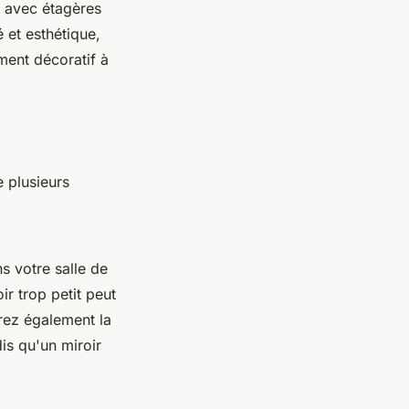
r avec étagères
é et esthétique,
ment décoratif à
e plusieurs
ns votre salle de
ir trop petit peut
érez également la
dis qu'un miroir