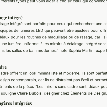
fférents types peut vous aider à choisir celui qui conviend
rage intégré
airage intégré sont parfaits pour ceux qui recherchent une so
équipés de lumières LED qui peuvent être ajustées pour offri
idéaux pour les routines de maquillage ou de rasage, car ils 
 une lumière uniforme.
"Les miroirs à éclairage intégré son
ns les salles de bain modernes,"
note Sophie Martin, exper
adre
adre offrent un look minimaliste et moderne. Ils sont parfait
esign contemporain, car ils ne distraient pas l'œil et perme
léments de la pièce.
"Les miroirs sans cadre sont idéaux pou
souligne Claire Dubois, designer chez
Éléments de Design
agères intégrées