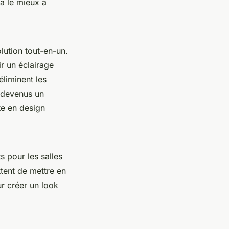
ra le mieux à
lution tout-en-un.
r un éclairage
éliminent les
t devenus un
te en design
s pour les salles
ttent de mettre en
r créer un look
.