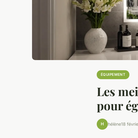
ÉQUIPEMENT
Les mei
pour ég
H
hélène
18 févri