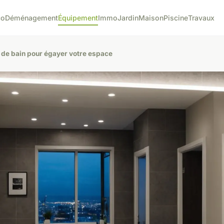
co
Déménagement
Équipement
Immo
Jardin
Maison
Piscine
Travaux
e de bain pour égayer votre espace