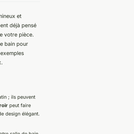
mineux et
ment déjà pensé
e votre pièce.
de bain pour
s exemples
x.
in ; ils peuvent
roir
peut faire
de design élégant.
votre salle de bain