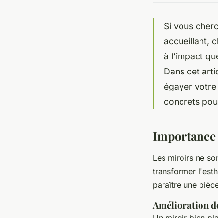
Si vous cherc
accueillant, 
à l'impact qu
Dans cet arti
égayer votre 
concrets pour
Importance d
Les miroirs ne so
transformer l'esth
paraître une pièc
Amélioration de
Un miroir bien pla