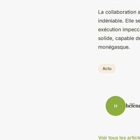
La collaboration 
indéniable. Elle s
exécution impecca
solide, capable d
monégasque.
Actu
hélèn
H
Voir tous les artic