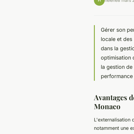
H
hélène
8 mars 
Gérer son per
locale et des
dans la gesti
optimisation 
la gestion de
performance 
Avantages de
Monaco
L'externalisation
notamment une expe