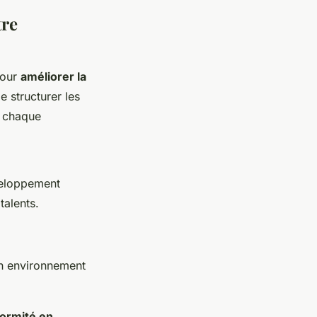
tre
pour
améliorer la
 structurer les
e chaque
veloppement
talents.
un environnement
ormité en