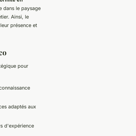
e dans le paysage
er. Ainsi, le
leur présence et
co
tégique pour
 connaissance
ices adaptés aux
rs d'expérience