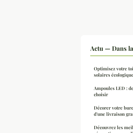
Actu — Dans l
Optimisez votre to
solaires écologiqu
Ampoules LED : de
choisir
Décorer votre bure
d'une livraison gra
Découvrez les meil