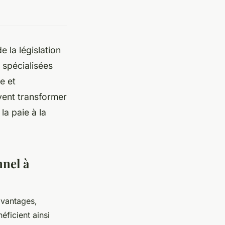
 la législation
 spécialisées
e et
vent transformer
la paie à la
nnel à
avantages,
éficient ainsi