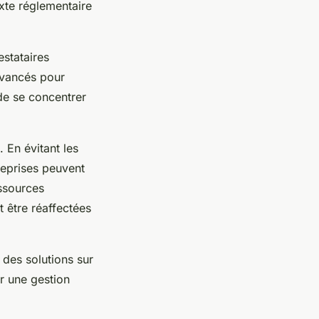
xte réglementaire
estataires
avancés pour
 de se concentrer
. En évitant les
reprises peuvent
essources
 être réaffectées
 des solutions sur
 une gestion