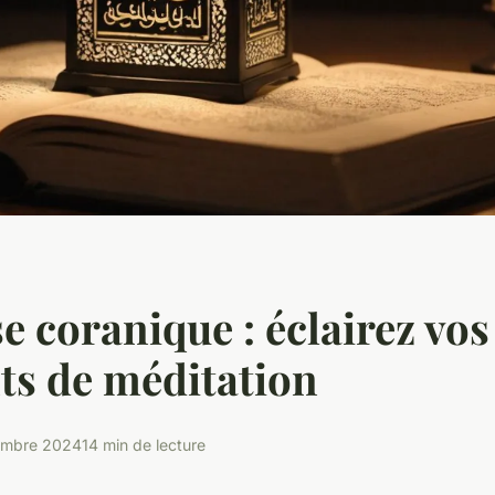
se coranique : éclairez vos
s de méditation
embre 2024
14 min de lecture