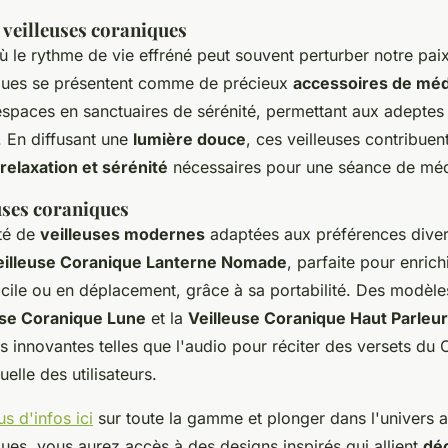
veilleuses coraniques
le rythme de vie effréné peut souvent perturber notre paix 
iques se présentent comme de précieux
accessoires de méd
espaces en sanctuaires de sérénité, permettant aux adeptes 
. En diffusant une
lumière douce
, ces veilleuses contribuen
relaxation et sérénité
nécessaires pour une séance de médi
uses coraniques
été de
veilleuses modernes
adaptées aux préférences diver
eilleuse Coranique Lanterne Nomade
, parfaite pour enrich
cile ou en déplacement, grâce à sa portabilité. Des modèle
use Coranique Lune
et la
Veilleuse Coranique Haut Parleu
és innovantes telles que l'audio pour réciter des versets du 
uelle des utilisateurs.
us d'infos ici
sur toute la gamme et plonger dans l'univers 
ques, vous aurez accès à des designs inspirés qui allient
dé