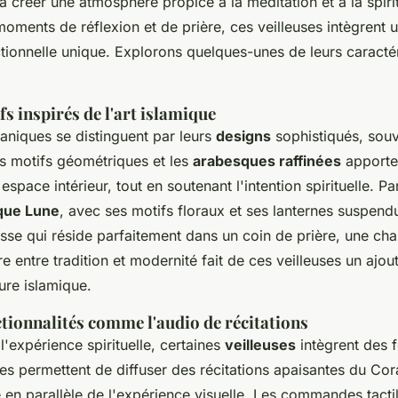
 à créer une atmosphère propice à la méditation et à la spiri
 moments de réflexion et de prière, ces veilleuses intègrent
ctionnelle unique. Explorons quelques-unes de leurs caracté
fs inspirés de l'art islamique
raniques se distinguent par leurs
designs
sophistiqués, souv
Les motifs géométriques et les
arabesques raffinées
apporte
espace intérieur, tout en soutenant l'intention spirituelle. P
que Lune
, avec ses motifs floraux et ses lanternes suspen
se qui réside parfaitement dans un coin de prière, une ch
re entre tradition et modernité fait de ces veilleuses un ajou
ure islamique.
tionnalités comme l'audio de récitations
'expérience spirituelle, certaines
veilleuses
intègrent des f
s permettent de diffuser des récitations apaisantes du Cora
en parallèle de l'expérience visuelle. Les commandes tacti