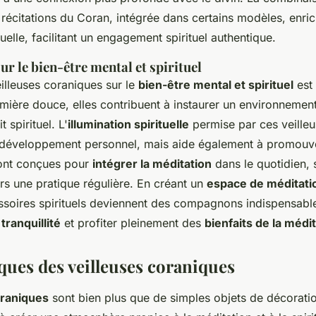
récitations du Coran, intégrée dans certains modèles, enri
tuelle, facilitant un engagement spirituel authentique.
ur le bien-être mental et spirituel
eilleuses coraniques sur le
bien-être mental et spirituel
est 
umière douce, elles contribuent à instaurer un environnement
t spirituel. L'
illumination spirituelle
permise par ces veille
 développement personnel, mais aide également à promouvo
 sont conçues pour
intégrer la méditation
dans le quotidien, 
vers une pratique régulière. En créant un
espace de méditati
soires spirituels deviennent des compagnons indispensabl
ranquillité
et profiter pleinement des
bienfaits de la médi
ques des veilleuses coraniques
oraniques
sont bien plus que de simples objets de décoration