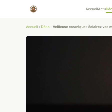
Accueil
Actu
Dé
Accueil
›
Déco
›
Veilleuse coranique : éclairez vos