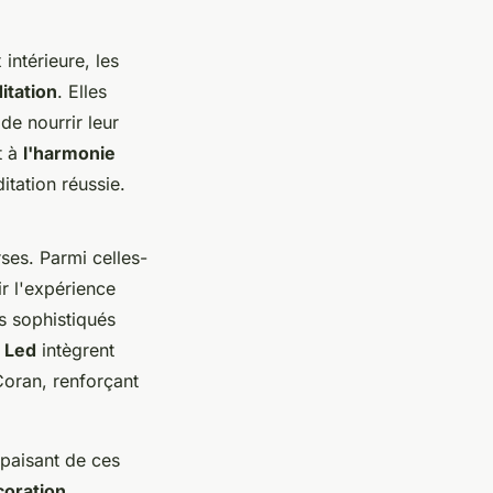
intérieure, les
itation
. Elles
de nourrir leur
t à
l'harmonie
tation réussie.
ses. Parmi celles-
ir l'expérience
s sophistiqués
r Led
intègrent
Coran, renforçant
apaisant de ces
coration