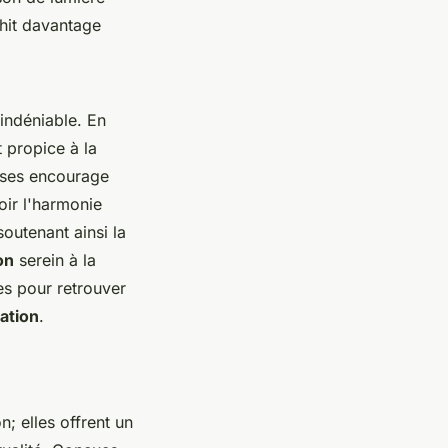
chit davantage
indéniable. En
 propice à la
uses encourage
ir l'harmonie
soutenant ainsi la
on
serein à la
es pour retrouver
tation
.
; elles offrent un