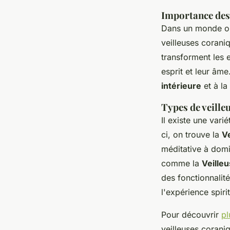
Importance des 
Dans un monde où 
veilleuses coran
transforment les 
esprit et leur âme
intérieure
et à la
Types de veille
Il existe une vari
ci, on trouve la
V
méditative à domi
comme la
Veille
des fonctionnalit
l'expérience spirit
Pour découvrir
pl
veilleuses corani