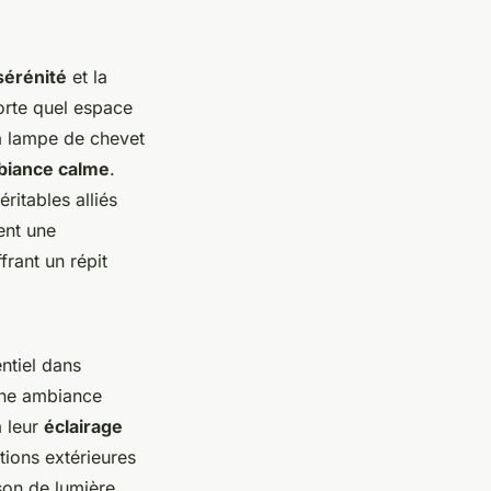
sérénité
et la
porte quel espace
a lampe de chevet
biance calme
.
ritables alliés
ent une
frant un répit
ntiel dans
 une ambiance
à leur
éclairage
actions extérieures
son de lumière