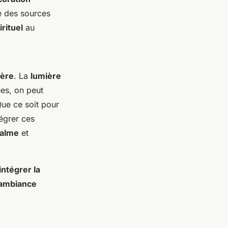
e des sources
rituel
au
ière
. La
lumière
ues, on peut
Que ce soit pour
tégrer ces
calme
et
intégrer la
ambiance