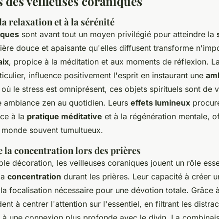
s des veilleuses coraniques
a relaxation et à la sérénité
iques
sont avant tout un moyen privilégié pour atteindre la
mière douce et apaisante qu'elles diffusent transforme n'im
aix
, propice à la méditation et aux moments de
réflexion
. L
iculier, influence positivement l'esprit en instaurant une
am
 le stress est omniprésent, ces objets spirituels sont de vé
e ambiance zen au quotidien. Leurs
effets lumineux
procur
ce à la
pratique méditative
et à la régénération mentale, of
 monde souvent tumultueux.
 la concentration lors des prières
ple décoration, les veilleuses coraniques jouent un rôle esse
 la
concentration
durant les prières. Leur capacité à créer
e la focalisation nécessaire pour une dévotion totale. Grâce 
ident à centrer l'attention sur l'essentiel, en filtrant les distr
e à une connexion plus profonde avec le divin. La combinai