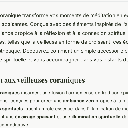
 coranique transforme vos moments de méditation en e
 apaisantes. Conçue avec des éléments inspirés de l'ar
ance propice à la réflexion et à la connexion spirituel
es, telles que la veilleuse en forme de croissant, ces é
sthétique. Découvrez comment un simple accessoire pe
e spirituelle et vous accompagner dans vos instants d
n aux veilleuses coraniques
oraniques
incarnent une fusion harmonieuse de tradition spir
rne, conçues pour créer une
ambiance zen
propice à la méd
 spirituels
jouent un rôle essentiel dans l'illumination de 
ant une
éclairage apaisant
et une
illumination spirituelle
da
ue méditative.