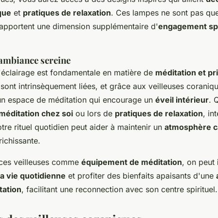
que
et
pratiques de relaxation
. Ces lampes ne sont pas qu
 apportent une dimension supplémentaire d'
engagement spi
 ambiance sereine
'éclairage est fondamentale en matière de
méditation et pr
sont intrinsèquement liées, et grâce aux veilleuses coraniq
 un espace de méditation qui encourage un
éveil intérieur
. 
méditation chez soi
ou lors de
pratiques de relaxation
, in
tre rituel quotidien peut aider à maintenir un
atmosphère 
richissante.
nt ces veilleuses comme
équipement de méditation
, on peut
la vie quotidienne
et profiter des bienfaits apaisants d'une
tation
, facilitant une reconnection avec son centre spirituel.