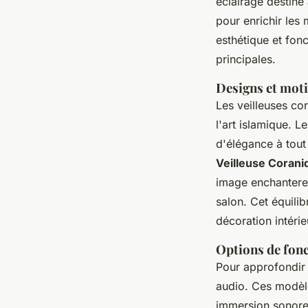
éclairage destiné
pour enrichir les
esthétique et fon
principales.
Designs et moti
Les veilleuses co
l'art islamique. 
d'élégance à tout 
Veilleuse Corani
image enchanteres
salon. Cet équilib
décoration intérie
Options de fonc
Pour approfondir l
audio. Ces modèle
immersion sonore 