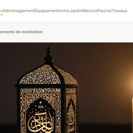
co
Déménagement
Équipement
Immo
Jardin
Maison
Piscine
Travaux
 moments de méditation