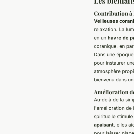
Les bienfait
Contribution à l
Veilleuses coran
relaxation. La lu
en un
havre de p
coranique, en part
Dans une époque où
pour instaurer un
atmosphère propi
bienvenu dans un
Amélioration de
Au-delà de la sim
l'amélioration de
spirituelle stimul
apaisant
, elles a
pour laisser plac