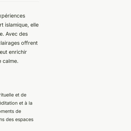
xpériences
t islamique, elle
le. Avec des
clairages offrent
ut enrichir
e calme.
ituelle et de
itation et à la
moments de
ns des espaces