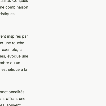
tualité. Conçues
 une combinaison
ristiques
ent inspirés par
nt une touche
ar exemple, la
dues, évoque une
ambre ou un
t esthétique à la
onctionnalités
n, offrant une
les, souvent