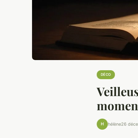
DÉCO
Veilleu
moment
H
hélène
26 déc